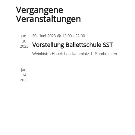
Suche
Datum
Suche
Naviga
Vergangene
wählen.
und
Veranstaltungen
Ansichten
Navigati
Juni
30. Juni 2023 @ 12:00
-
22:00
30
Vorstellung Ballettschule SST
2023
Weinbistro Hauck
Landwehrplatz 1, Saarbrücken
Jan.
14
2023