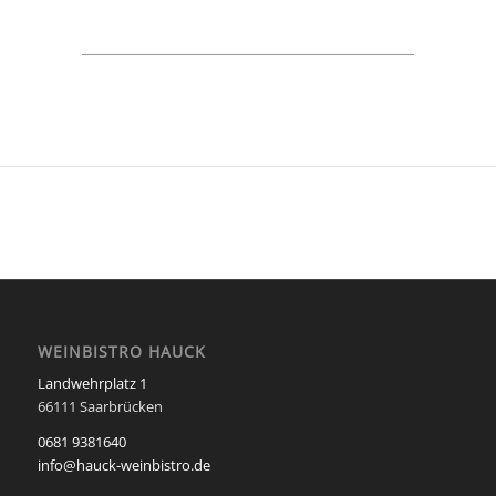
Über uns…
Neuigkeiten
WEINBISTRO HAUCK
Landwehrplatz 1
66111 Saarbrücken
0681 9381640
info@hauck-weinbistro.de